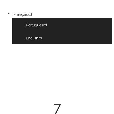
Français
Português
English
7