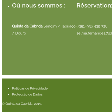
Où nous sommes :
Réservation
Quinta da Cabrida
Sendim / Tabuaço
(+351) 936 439 728
/ Douro
selma.fernandes.7@
Políticas de Privacidade
Protecção de Dados
© Quinta da Cabrida, 2019.