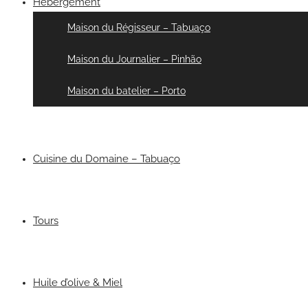
Hébergement
Maison du Régisseur – Tabuaço
Maison du Journalier – Pinhão
Maison du batelier – Porto
Cuisine du Domaine – Tabuaço
Tours
Huile d’olive & Miel