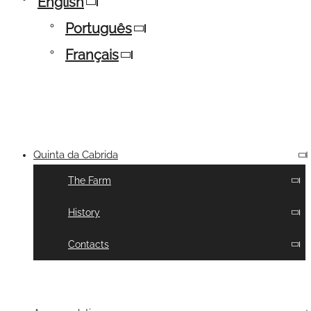
English
Português
Français
Quinta da Cabrida
The Farm
History
Contacts